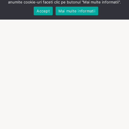
English
anumite cookie-uri faceti clic pe butonul "Mai multe informatii".
Accept
Mai multe informatii
Romanian
Termeni si conditii
Protecția datelor cu caracter personal
Politica de utilizare cookie-uri